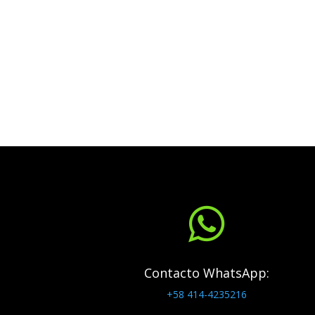

Contacto WhatsApp:
+58 414-4235216