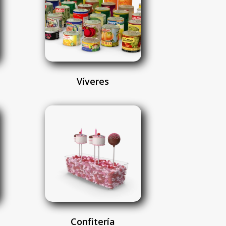
Víveres
Confitería