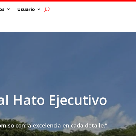
os
Usuario