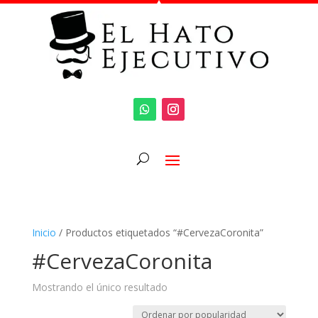
Inicio
/ Productos etiquetados “#CervezaCoronita”
#CervezaCoronita
Mostrando el único resultado