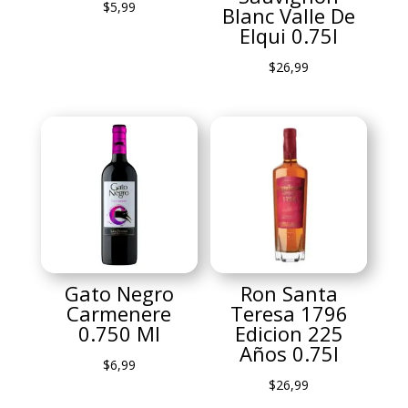
$
5,99
Blanc Valle De
Elqui 0.75l
$
26,99
Gato Negro
Ron Santa
Carmenere
Teresa 1796
0.750 Ml
Edicion 225
Años 0.75l
$
6,99
$
26,99