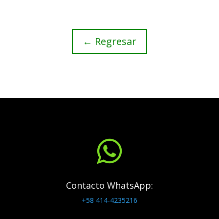
← Regresar

Contacto WhatsApp:
+58 414-4235216