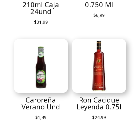
210ml Caja
0.750 Ml
24und
$
6,99
$
31,99
Caroreña
Ron Cacique
Verano Und
Leyenda 0.75l
$
1,49
$
24,99