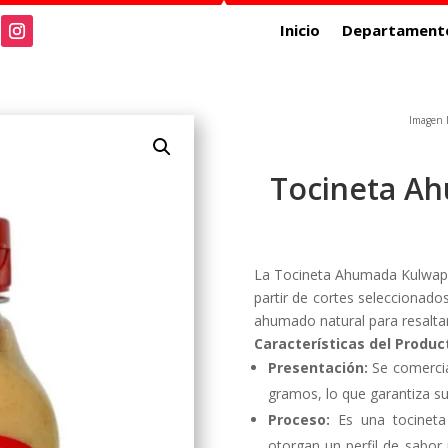
Inicio
Departament
Imagen R
Tocineta A
La Tocineta Ahumada Kulwap 
partir de cortes seleccionad
ahumado natural para resaltar
Características del Produc
Presentación:
Se comercia
gramos, lo que garantiza su 
Proceso:
Es una tocineta
otorgan un perfil de sabor 