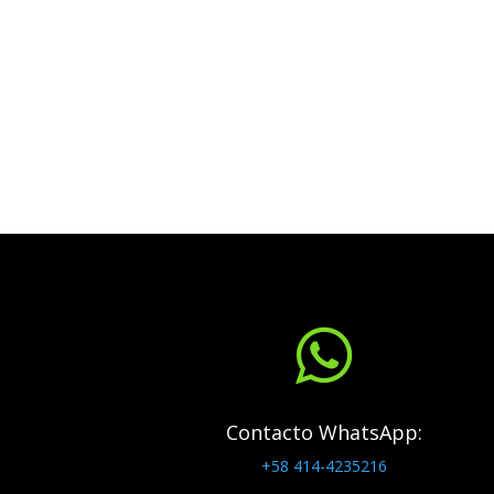

Contacto WhatsApp:
+58 414-4235216