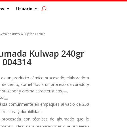
os
Usuario
eferencial/Precio Sujeto a Cambio
humada Kulwap 240gr
004314
es un producto cárnico procesado, elaborado a
os de cerdo, sometidos a un proceso de curado y
 su sabor y aroma característicos.
to
liza comúnmente en empaques al vacío de 250
frescura y durabilidad.
 procesada con técnicas de ahumado que le
intenso, ideal para preparaciones que requieran