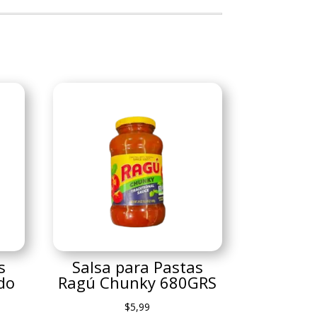
s
Salsa para Pastas
edo
Ragú Chunky 680GRS
$
5,99