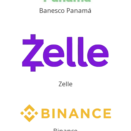
Banesco Panamá
Zelle
Binance