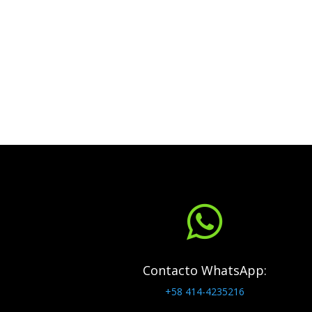

Contacto WhatsApp:
+58 414-4235216