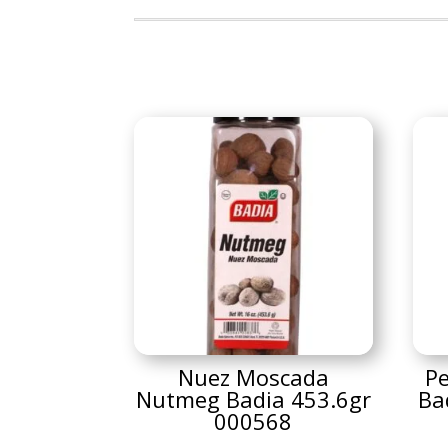
Nuez Moscada
P
Nutmeg Badia 453.6gr
Ba
000568