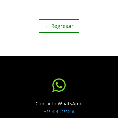
← Regresar

Contacto WhatsApp:
+58 414-4235216