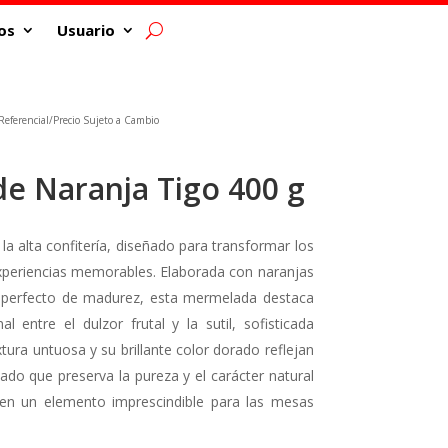
os
Usuario
eferencial/Precio Sujeto a Cambio
e Naranja Tigo 400 g
la alta confitería, diseñado para transformar los
periencias memorables. Elaborada con naranjas
 perfecto de madurez, esta mermelada destaca
al entre el dulzor frutal y la sutil, sofisticada
extura untuosa y su brillante color dorado reflejan
do que preserva la pureza y el carácter natural
a en un elemento imprescindible para las mesas