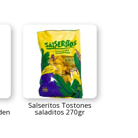
Salseritos Tostones
den
saladitos 270gr