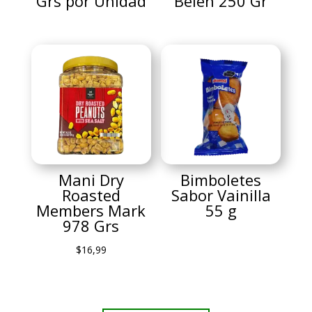
Grs por Unidad
Belén 250 Gr
Mani Dry
Bimboletes
Roasted
Sabor Vainilla
Members Mark
55 g
978 Grs
$
16,99