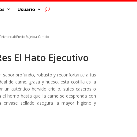
os
Usuario
eferencial/Precio Sujeto a Cambio
Res El Hato Ejecutivo
un sabor profundo, robusto y reconfortante a tus
eal de carne, grasa y hueso, esta costilla es la
ar un auténtico hervido criollo, sutes caseros o
n el horno hasta que la carne se desprenda con
en envase sellado asegura la mayor higiene y