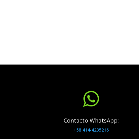

Contacto WhatsApp:
+58 414-4235216