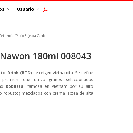
os
Usuario
eferencial/Precio Sujeto a Cambio
e Nawon 180ml 008043
to-Drink (RTD)
de origen vietnamita. Se define
remium que utiliza granos seleccionados
dad
Robusta
, famosa en Vietnam por su alto
po robusto) mezclados con crema láctea de alta