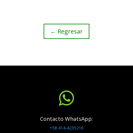
← Regresar

Contacto WhatsApp:
+58 414-4235216