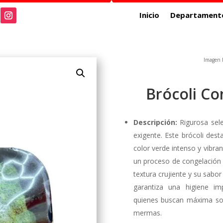
Inicio
Departament
Imagen R
Brócoli Co
Descripción:
Rigurosa sele
exigente. Este brócoli des
color verde intenso y vibra
un proceso de congelación r
textura crujiente y su sabo
garantiza una higiene im
quienes buscan máxima sofis
mermas.