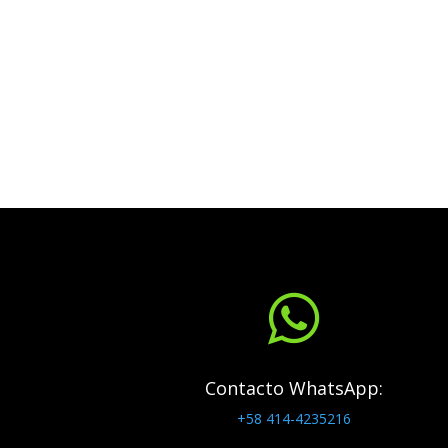

Contacto WhatsApp:
+58 414-4235216