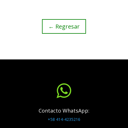
← Regresar

Contacto WhatsApp:
+58 414-4235216