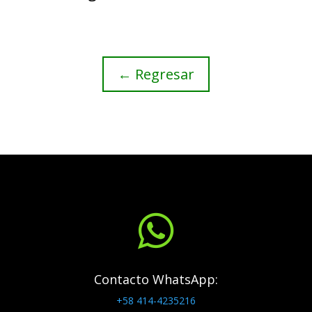
← Regresar

Contacto WhatsApp:
+58 414-4235216