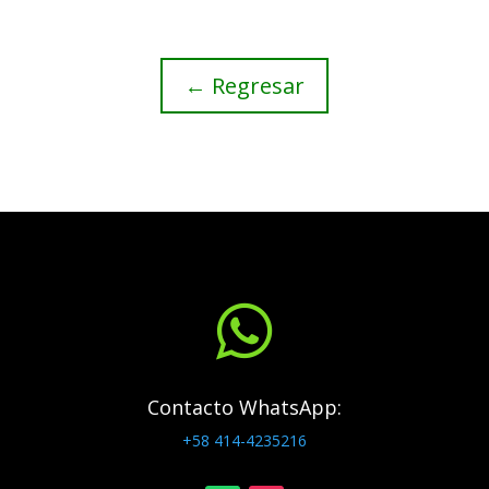
← Regresar

Contacto WhatsApp:
+58 414-4235216