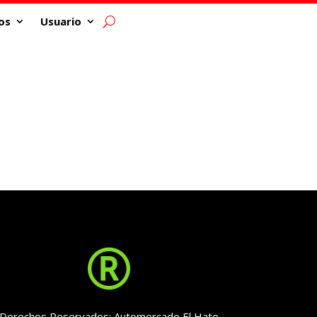
os
Usuario

Derechos Reservados: Automercado El Hato