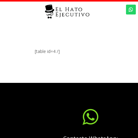
[table id=4 /]
