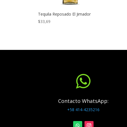
Tequila Reposado El Jimador
$
33,69

Contacto WhatsApp:
+58 414-4235216