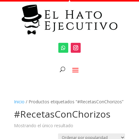
Inicio
/ Productos etiquetados “#RecetasConChorizos”
#RecetasConChorizos
Mostrando el único resultado