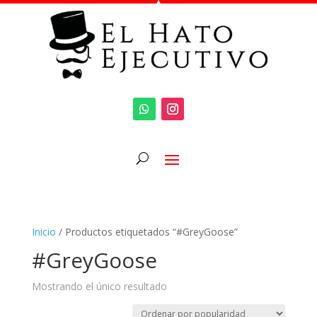
Inicio
/ Productos etiquetados “#GreyGoose”
#GreyGoose
Mostrando el único resultado