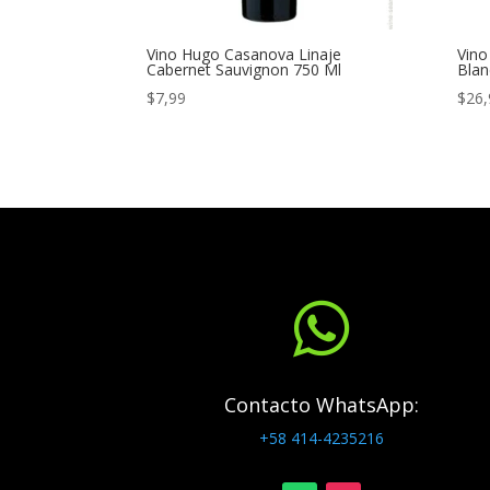
Vino Hugo Casanova Linaje
Vino
Cabernet Sauvignon 750 Ml
Blan
$
7,99
$
26,

Contacto WhatsApp:
+58 414-4235216