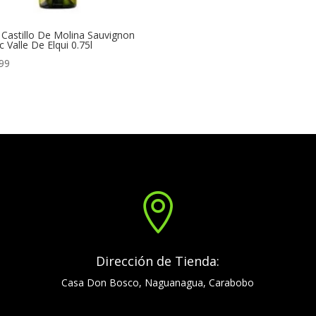
 Castillo De Molina Sauvignon
c Valle De Elqui 0.75l
99

Dirección de Tienda:
Casa Don Bosco, Naguanagua, Carabobo