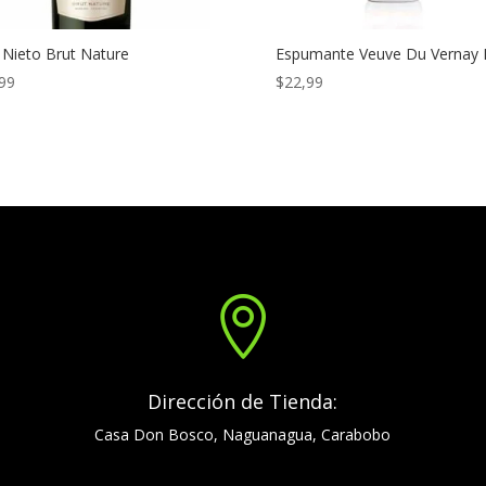
 Nieto Brut Nature
Espumante Veuve Du Vernay 
99
$
22,99

Dirección de Tienda:
Casa Don Bosco, Naguanagua, Carabobo