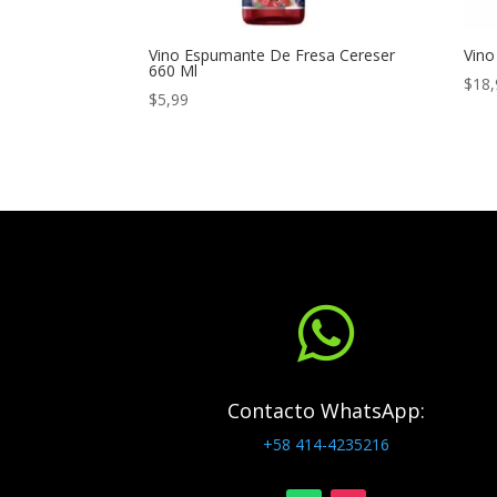
Vino Espumante De Fresa Cereser
Vino
660 Ml
$
18,
$
5,99

Contacto WhatsApp:
+58 414-4235216