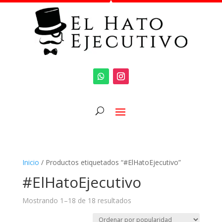
Inicio
/ Productos etiquetados “#ElHatoEjecutivo”
#ElHatoEjecutivo
Mostrando 1–18 de 18 resultados