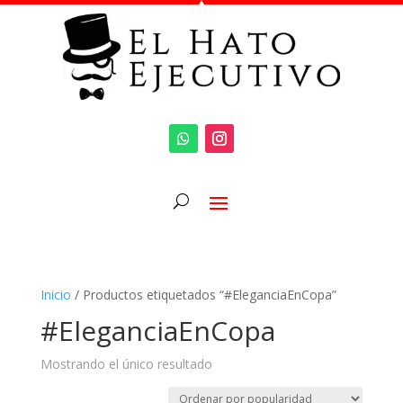
Inicio
/ Productos etiquetados “#EleganciaEnCopa”
#EleganciaEnCopa
Mostrando el único resultado