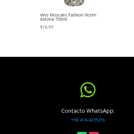
Vino Moscato Fashion Victim
Astoria 750ml
$
18,99

Contacto WhatsApp:
+58 414-4235216