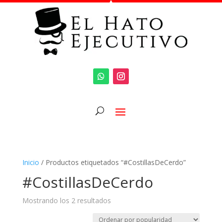
Inicio
/ Productos etiquetados “#CostillasDeCerdo”
#CostillasDeCerdo
Mostrando los 2 resultados