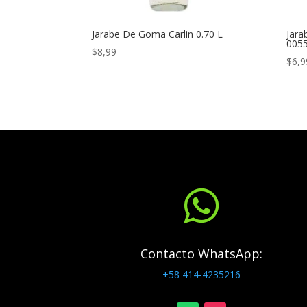
Jarabe De Goma Carlin 0.70 L
Jara
005
$
8,99
$
6,9

Contacto WhatsApp:
+58 414-4235216