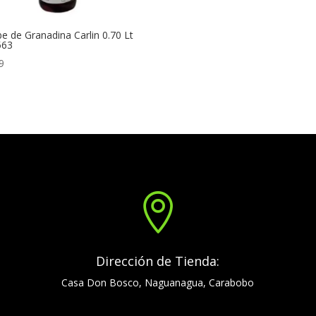
be de Granadina Carlin 0.70 Lt
563
9

Dirección de Tienda:
Casa Don Bosco, Naguanagua, Carabobo