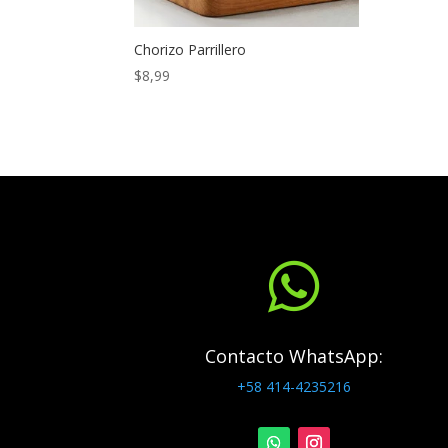
Chorizo Parrillero
$
8,99

Contacto WhatsApp:
+58 414-4235216