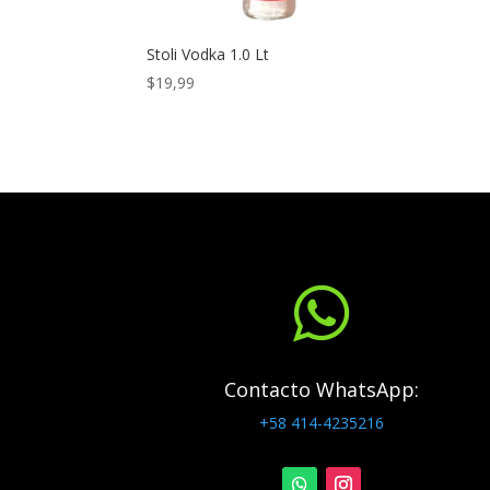
Stoli Vodka 1.0 Lt
$
19,99

Contacto WhatsApp:
+58 414-4235216