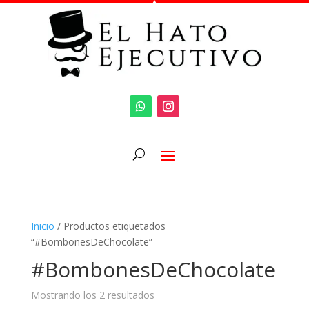
Inicio
/ Productos etiquetados
“#BombonesDeChocolate”
#BombonesDeChocolate
Mostrando los 2 resultados